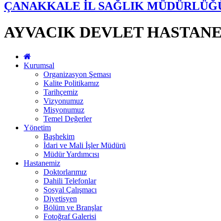
ÇANAKKALE İL SAĞLIK MÜDÜRLÜĞ
AYVACIK DEVLET HASTANE
Kurumsal
Organizasyon Şeması
Kalite Politikamız
Tarihçemiz
Vizyonumuz
Misyonumuz
Temel Değerler
Yönetim
Başhekim
İdari ve Mali İşler Müdürü
Müdür Yardımcısı
Hastanemiz
Doktorlarımız
Dahili Telefonlar
Sosyal Çalışmacı
Diyetisyen
Bölüm ve Branşlar
Fotoğraf Galerisi