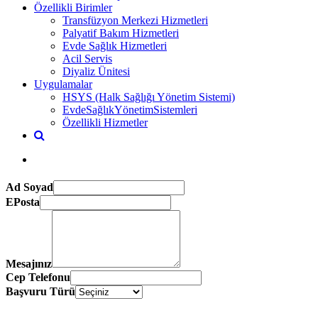
Özellikli Birimler
Transfüzyon Merkezi Hizmetleri
Palyatif Bakım Hizmetleri
Evde Sağlık Hizmetleri
Acil Servis
Diyaliz Ünitesi
Uygulamalar
HSYS (Halk Sağlığı Yönetim Sistemi)
EvdeSağlıkYönetimSistemleri
Özellikli Hizmetler
Ad Soyad
EPosta
Mesajınız
Cep Telefonu
Başvuru Türü