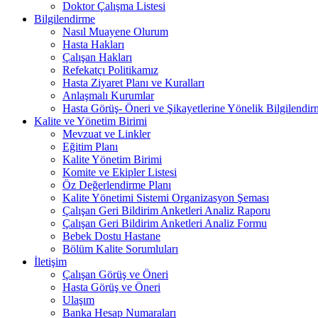
Doktor Çalışma Listesi
Bilgilendirme
Nasıl Muayene Olurum
Hasta Hakları
Çalışan Hakları
Refekatçı Politikamız
Hasta Ziyaret Planı ve Kuralları
Anlaşmalı Kurumlar
Hasta Görüş- Öneri ve Şikayetlerine Yönelik Bilgilendir
Kalite ve Yönetim Birimi
Mevzuat ve Linkler
Eğitim Planı
Kalite Yönetim Birimi
Komite ve Ekipler Listesi
Öz Değerlendirme Planı
Kalite Yönetimi Sistemi Organizasyon Şeması
Çalışan Geri Bildirim Anketleri Analiz Raporu
Çalışan Geri Bildirim Anketleri Analiz Formu
Bebek Dostu Hastane
Bölüm Kalite Sorumluları
İletişim
Çalışan Görüş ve Öneri
Hasta Görüş ve Öneri
Ulaşım
Banka Hesap Numaraları