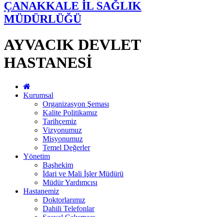
ÇANAKKALE İL SAĞLIK
MÜDÜRLÜĞÜ
AYVACIK DEVLET
HASTANESİ
Kurumsal
Organizasyon Şeması
Kalite Politikamız
Tarihçemiz
Vizyonumuz
Misyonumuz
Temel Değerler
Yönetim
Başhekim
İdari ve Mali İşler Müdürü
Müdür Yardımcısı
Hastanemiz
Doktorlarımız
Dahili Telefonlar