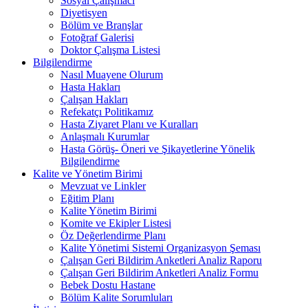
Sosyal Çalışmacı
Diyetisyen
Bölüm ve Branşlar
Fotoğraf Galerisi
Doktor Çalışma Listesi
Bilgilendirme
Nasıl Muayene Olurum
Hasta Hakları
Çalışan Hakları
Refekatçı Politikamız
Hasta Ziyaret Planı ve Kuralları
Anlaşmalı Kurumlar
Hasta Görüş- Öneri ve Şikayetlerine Yönelik
Bilgilendirme
Kalite ve Yönetim Birimi
Mevzuat ve Linkler
Eğitim Planı
Kalite Yönetim Birimi
Komite ve Ekipler Listesi
Öz Değerlendirme Planı
Kalite Yönetimi Sistemi Organizasyon Şeması
Çalışan Geri Bildirim Anketleri Analiz Raporu
Çalışan Geri Bildirim Anketleri Analiz Formu
Bebek Dostu Hastane
Bölüm Kalite Sorumluları