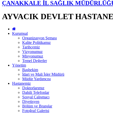
ÇANAKKALE İL SAĞLIK MÜDÜRLÜĞ
AYVACIK DEVLET HASTANE
Kurumsal
Organizasyon Şeması
Kalite Politikamız
Tarihçemiz
Vizyonumuz
Misyonumuz
Temel Değerler
Yönetim
Başhekim
İdari ve Mali İşler Müdürü
Müdür Yardımcısı
Hastanemiz
Doktorlarımız
Dahili Telefonlar
Sosyal Çalışmacı
Diyetisyen
Bölüm ve Branşlar
Fotoğraf Galerisi