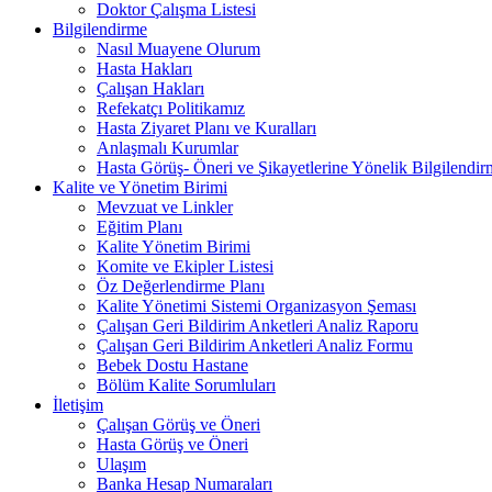
Doktor Çalışma Listesi
Bilgilendirme
Nasıl Muayene Olurum
Hasta Hakları
Çalışan Hakları
Refekatçı Politikamız
Hasta Ziyaret Planı ve Kuralları
Anlaşmalı Kurumlar
Hasta Görüş- Öneri ve Şikayetlerine Yönelik Bilgilendir
Kalite ve Yönetim Birimi
Mevzuat ve Linkler
Eğitim Planı
Kalite Yönetim Birimi
Komite ve Ekipler Listesi
Öz Değerlendirme Planı
Kalite Yönetimi Sistemi Organizasyon Şeması
Çalışan Geri Bildirim Anketleri Analiz Raporu
Çalışan Geri Bildirim Anketleri Analiz Formu
Bebek Dostu Hastane
Bölüm Kalite Sorumluları
İletişim
Çalışan Görüş ve Öneri
Hasta Görüş ve Öneri
Ulaşım
Banka Hesap Numaraları