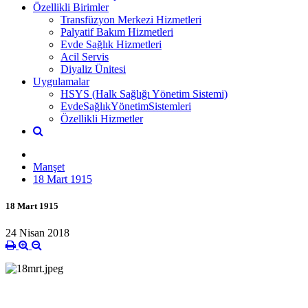
Özellikli Birimler
Transfüzyon Merkezi Hizmetleri
Palyatif Bakım Hizmetleri
Evde Sağlık Hizmetleri
Acil Servis
Diyaliz Ünitesi
Uygulamalar
HSYS (Halk Sağlığı Yönetim Sistemi)
EvdeSağlıkYönetimSistemleri
Özellikli Hizmetler
Manşet
18 Mart 1915
18 Mart 1915
24 Nisan 2018